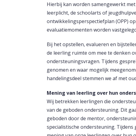
Hierbij kan worden samengewerkt met 
leerplicht, de schoolarts of jeugdhulpv
ontwikkelingsperspectiefplan (OPP) op
evaluatiemomenten worden vastgelegd
Bij het opstellen, evalueren en bijstell
de leerling ruimte om mee te denken ov
ondersteuningsvragen. Tijdens gesprek
genomen en waar mogelijk meegenomen
handelingsdeel stemmen we af met oud
Mening van leerling over hun onder
Wij betrekken leerlingen die ondersteun
van de geboden ondersteuning. Dit gaa
geboden door de mentor, ondersteuni
specialistische ondersteuning. Tijden
mening van onze leerlingen over hun 