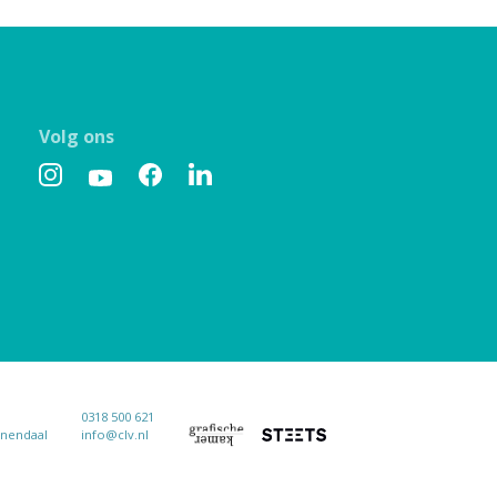
Volg ons
0318 500 621
enendaal
info@clv.nl