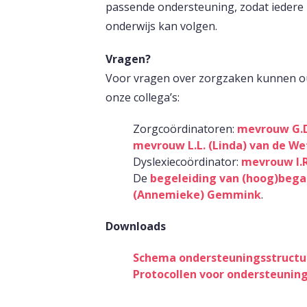
passende ondersteuning, zodat iedere 
onderwijs kan volgen.
Vragen?
Voor vragen over zorgzaken kunnen ou
onze collega’s:
Zorgcoördinatoren:
mevrouw G.D
mevrouw L.L. (Linda) van de We
Dyslexiecoördinator:
mevrouw I.R
De
begeleiding van (hoog)bega
(Annemieke) Gemmink
.
Downloads
Schema ondersteuningsstructu
Protocollen voor ondersteunin